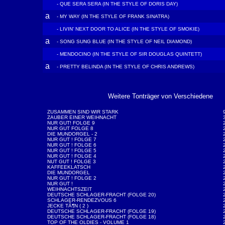
- QUE SERA SERA (IN THE STYLE OF DORIS DAY)
a
- MY WAY (IN THE STYLE OF FRANK SINATRA)
- LIVIN' NEXT DOOR TO ALICE (IN THE STYLE OF SMOKIE)
a
- SONG SUNG BLUE (IN THE STYLE OF NEIL DIAMOND)
- MENDOCINO (IN THE STYLE OF SIR DOUGLAS QUINTETT)
a
- PRETTY BELINDA (IN THE STYLE OF CHRIS ANDREWS)
Weitere Tonträger von Verschiedene
ZUSAMMEN SIND WIR STARK
ZAUBER EINER WEIHNACHT
NUR GUT! FOLGE 9
NUR GUT FOLGE 8
DIE MUNDORGEL - 2
NUR GUT ! FOLGE 7
NUR GUT ! FOLGE 6
NUR GUT ! FOLGE 5
NUR GUT ! FOLGE 4
NUT GUT ! FOLGE 3
KAFFEEKLATSCH
DIE MUNDORGEL
NUR GUT ! FOLGE 2
NUR GUT !
WEIHNACHTSZEIT
DEUTSCHE SCHLAGER-FRACHT (FOLGE 20)
SCHLAGER-RENDEZVOUS 6
JECKE TÃ¶N ( 2 )
DEUTSCHE SCHLAGER-FRACHT (FOLGE 19)
DEUTSCHE SCHLAGER-FRACHT (FOLGE 18)
TOP OF THE OLDIES - VOLUME 1