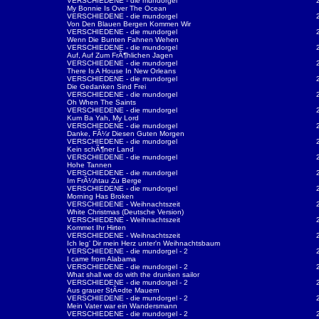
VERSCHIEDENE - die mundorgel
My Bonnie Is Over The Ocean
VERSCHIEDENE - die mundorgel
Von Den Blauen Bergen Kommen Wir
VERSCHIEDENE - die mundorgel
Wenn Die Bunten Fahnen Wehen
VERSCHIEDENE - die mundorgel
Auf, Auf Zum FrÃ¶hlichen Jagen
VERSCHIEDENE - die mundorgel
There Is A House In New Orleans
VERSCHIEDENE - die mundorgel
Die Gedanken Sind Frei
VERSCHIEDENE - die mundorgel
Oh When The Saints
VERSCHIEDENE - die mundorgel
Kum Ba Yah, My Lord
VERSCHIEDENE - die mundorgel
Danke, FÃ¼r Diesen Guten Morgen
VERSCHIEDENE - die mundorgel
Kein schÃ¶ner Land
VERSCHIEDENE - die mundorgel
Hohe Tannen
VERSCHIEDENE - die mundorgel
Im FrÃ¼htau Zu Berge
VERSCHIEDENE - die mundorgel
Morning Has Broken
VERSCHIEDENE - Weihnachtszeit
White Christmas (Deutsche Version)
VERSCHIEDENE - Weihnachtszeit
Kommet Ihr Hirten
VERSCHIEDENE - Weihnachtszeit
Ich leg' Dir mein Herz unter'n Weihnachtsbaum
VERSCHIEDENE - die mundorgel - 2
I came from Alabama
VERSCHIEDENE - die mundorgel - 2
What shall we do with the drunken sailor
VERSCHIEDENE - die mundorgel - 2
Aus grauer StÃ¤dte Mauern
VERSCHIEDENE - die mundorgel - 2
Mein Vater war ein Wandersmann
VERSCHIEDENE - die mundorgel - 2