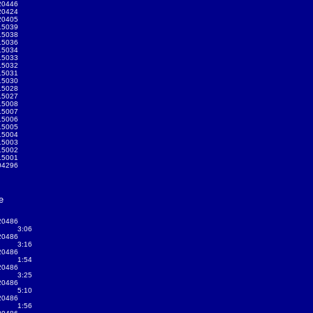
20446
20424
20405
15039
15038
15036
15034
15033
15032
15031
15030
15028
15027
15008
15007
15006
15005
15004
15003
15002
15001
04296
e
20486
3:06
20486
3:16
20486
1:54
20486
3:25
20486
5:10
20486
1:56