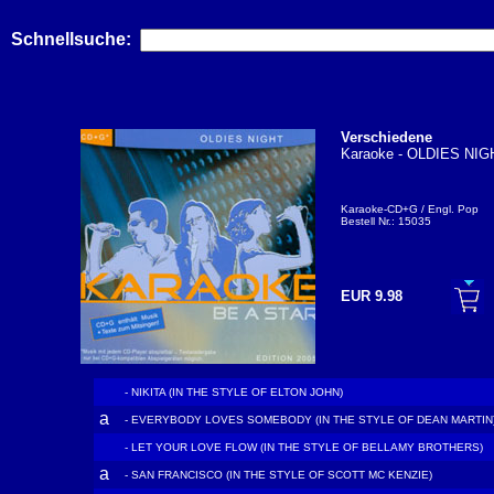
Schnellsuche:
Verschiedene
Karaoke - OLDIES NIG
Karaoke-CD+G / Engl. Pop
Bestell Nr.: 15035
EUR 9.98
- NIKITA (IN THE STYLE OF ELTON JOHN)
a
- EVERYBODY LOVES SOMEBODY (IN THE STYLE OF DEAN MARTIN
- LET YOUR LOVE FLOW (IN THE STYLE OF BELLAMY BROTHERS)
a
- SAN FRANCISCO (IN THE STYLE OF SCOTT MC KENZIE)