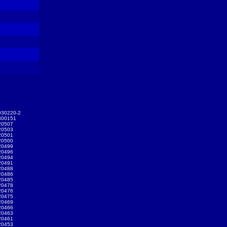
930220-2
300151
20507
20503
20501
20500
20499
20496
20494
20491
20488
20486
20485
20478
20476
20475
20469
20466
20463
20461
20453