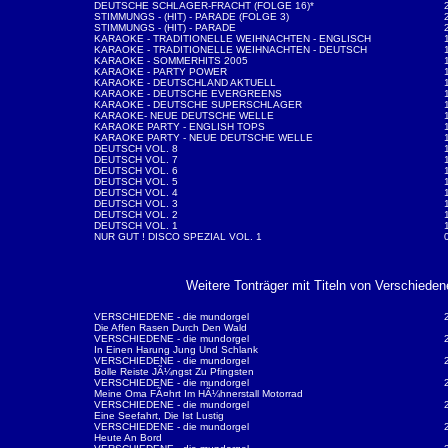
DEUTSCHE SCHLAGER-FRACHT (FOLGE 16)*
STIMMUNGS - (HIT) - PARADE (FOLGE 3)
STIMMUNGS - (HIT) - PARADE
KARAOKE - TRADITIONELLE WEIHNACHTEN - ENGLISCH
KARAOKE - TRADITIONELLE WEIHNACHTEN - DEUTSCH
KARAOKE - SOMMERHITS 2005
KARAOKE - PARTY POWER
KARAOKE - DEUTSCHLAND AKTUELL
KARAOKE - DEUTSCHE EVERGREENS
KARAOKE - DEUTSCHE SUPERSCHLAGER
KARAOKE- NEUE DEUTSCHE WELLE
KARAOKE PARTY - ENGLISH TOPS
KARAOKE PARTY - NEUE DEUTSCHE WELLE
DEUTSCH VOL. 8
DEUTSCH VOL. 7
DEUTSCH VOL. 6
DEUTSCH VOL. 5
DEUTSCH VOL. 4
DEUTSCH VOL. 3
DEUTSCH VOL. 2
DEUTSCH VOL. 1
NUR GUT ! DISCO SPEZIAL VOL. 1
Weitere Tonträger mit Titeln von Verschieden
VERSCHIEDENE - die mundorgel
Die Affen Rasen Durch Den Wald
VERSCHIEDENE - die mundorgel
In Einen Harung Jung Und Schlank
VERSCHIEDENE - die mundorgel
Bolle Reiste JÃ¼ngst Zu Pfingsten
VERSCHIEDENE - die mundorgel
Meine Oma FÃ¤hrt Im HÃ¼hnerstall Motorrad
VERSCHIEDENE - die mundorgel
Eine Seefahrt, Die Ist Lustig
VERSCHIEDENE - die mundorgel
Heute An Bord