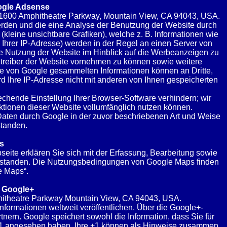
ogle Adsense
, 1600 Amphitheatre Parkway, Mountain View, CA 94043, USA.
erden und die eine Analyse der Benutzung der Website durch
leine unsichtbare Grafiken), welche z. B. Informationen wie
Ihrer IP-Adresse) werden in der Regel an einen Server von
re Nutzung der Website im Hinblick auf die Werbeanzeigen zu
etreiber der Website vornehmen zu können sowie weitere
ie von Google gesammelten Informationen können an Dritte,
d Ihre IP-Adresse nicht mit anderen von Ihnen gespeicherten
hende Einstellung Ihrer Browser-Software verhindern; wir
nktionen dieser Website vollumfänglich nutzen können.
 Daten durch Google in der zuvor beschriebenen Art und Weise
tanden.
s
ite erklären Sie sich mit der Erfassung, Bearbeitung sowie
nverstanden. Die Nutzungsbedingungen von Google Maps finden
e Maps“.
n Google+
phitheatre Parkway Mountain View, CA 94043, USA.
nformationen weltweit veröffentlichen. Über die Google+-
tnern. Google speichert sowohl die Information, dass Sie für
uf +1 angesehen haben. Ihre +1 können als Hinweise zusammen