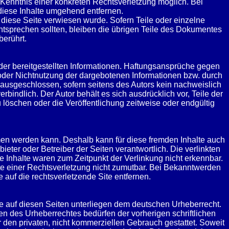
r Kenntnis einer konkreten Rechtsverletzung möglich. Bei
iese Inhalte umgehend entfernen.
 diese Seite verwiesen wurde. Sofern Teile oder einzelne
entsprechen sollten, bleiben die übrigen Teile des Dokumentes
berührt.
ät der bereitgestellten Informationen. Haftungsansprüche gegen
g oder Nichtnutzung der dargebotenen Informationen bzw. durch
h ausgeschlossen, sofern seitens des Autors kein nachweislich
rbindlich. Der Autor behält es sich ausdrücklich vor, Teile der
öschen oder die Veröffentlichung zeitweise oder endgültig
mmen werden kann. Deshalb kann für diese fremden Inhalte auch
ieter oder Betreiber der Seiten verantwortlich. Die verlinkten
 Inhalte waren zum Zeitpunkt der Verlinkung nicht erkennbar.
kte einer Rechtsverletzung nicht zumutbar. Bei Bekanntwerden
uf die rechtsverletzende Site entfernen.
rke auf diesen Seiten unterliegen dem deutschen Urheberrecht.
en des Urheberrechtes bedürfen der vorherigen schriftlichen
 den privaten, nicht kommerziellen Gebrauch gestattet. Soweit