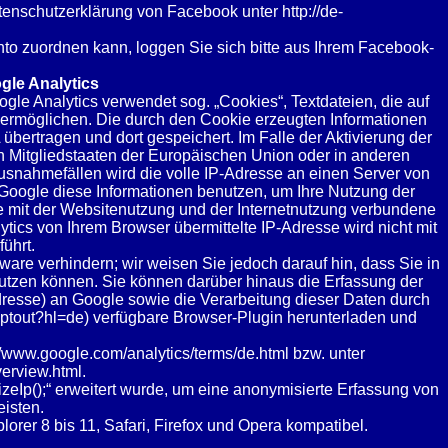
atenschutzerklärung von Facebook unter
http://de-
o zuordnen kann, loggen Sie sich bitte aus Ihrem Facebook-
gle Analytics
gle Analytics verwendet sog. „Cookies“, Textdateien, die auf
ermöglichen. Die durch den Cookie erzeugten Informationen
bertragen und dort gespeichert. Im Falle der Aktivierung der
n Mitgliedstaaten der Europäischen Union oder in anderen
snahmefällen wird die volle IP-Adresse an einen Server von
 Google diese Informationen benutzen, um Ihre Nutzung der
 mit der Websitenutzung und der Internetnutzung verbundene
ics von Ihrem Browser übermittelte IP-Adresse wird nicht mit
ührt.
are verhindern; wir weisen Sie jedoch darauf hin, dass Sie in
nutzen können. Sie können darüber hinaus die Erfassung der
dresse) an Google sowie die Verarbeitung dieser Daten durch
optout?hl=de
) verfügbare Browser-Plugin herunterladen und
//www.google.com/analytics/terms/de.html
bzw. unter
verview.html
.
eIp();“ erweitert wurde, um eine anonymisierte Erfassung von
isten.
orer 8 bis 11, Safari, Firefox und Opera kompatibel.