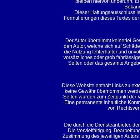
bleiben hiervon unberührt. E
Bekann
Dieser Haftungsausschluss ist
Formulierungen dieses Textes der 
Der Autor übernimmt keinerlei Gewä
den Autor, welche sich auf Schäde
die Nutzung fehlerhafter und unvo
vorsätzliches oder grob fahrlässige
Seiten oder das gesamte Angebot
Diese Website enthält Links zu ext
keine Gewähr übernommen werden. Fü
Seiten wurden zum Zeitpunkt der V
Eine permanente inhaltliche Kontr
von Rechtsverl
Die durch die Diensteanbieter, der
Die Vervielfältigung, Bearbeitun
Zustimmung des jeweiligen Autors b