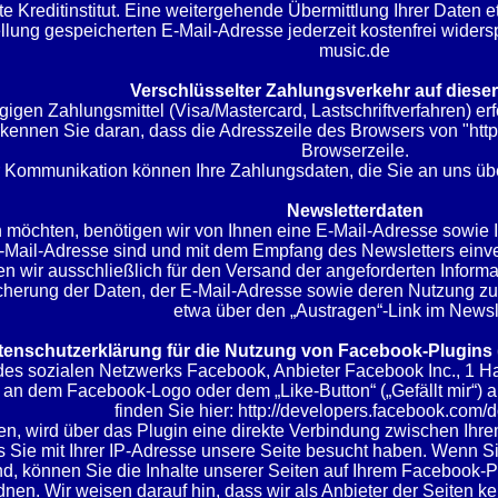
 Kreditinstitut. Eine weitergehende Übermittlung Ihrer Daten 
lung gespeicherten E-Mail-Adresse jederzeit kostenfrei wider
music.de
Verschlüsselter Zahlungsverkehr auf diese
igen Zahlungsmittel (Visa/Mastercard, Lastschriftverfahren) er
kennen Sie daran, dass die Adresszeile des Browsers von "http:/
Browserzeile.
r Kommunikation können Ihre Zahlungsdaten, die Sie an uns über
Newsletterdaten
möchten, benötigen wir von Ihnen eine E-Mail-Adresse sowie I
Mail-Adresse sind und mit dem Empfang des Newsletters einve
 wir ausschließlich für den Versand der angeforderten Informat
eicherung der Daten, der E-Mail-Adresse sowie deren Nutzung z
etwa über den „Austragen“-Link im Newsle
tenschutzerklärung für die Nutzung von Facebook-Plugins (Li
des sozialen Netzwerks Facebook, Anbieter Facebook Inc., 1 Hac
n dem Facebook-Logo oder dem „Like-Button“ („Gefällt mir“) au
finden Sie hier:
http://developers.facebook.com/d
n, wird über das Plugin eine direkte Verbindung zwischen Ihr
ss Sie mit Ihrer IP-Adresse unsere Seite besucht haben. Wenn 
d, können Sie die Inhalte unserer Seiten auf Ihrem Facebook-
nen. Wir weisen darauf hin, dass wir als Anbieter der Seiten k