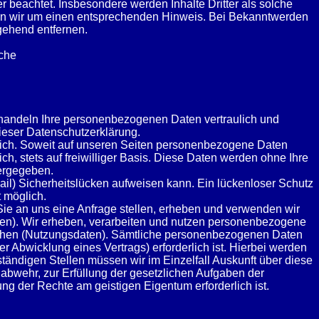
er beachtet. Insbesondere werden Inhalte Dritter als solche
ten wir um einen entsprechenden Hinweis. Bei Bekanntwerden
gehend entfernen.
sche
behandeln Ihre personenbezogenen Daten vertraulich und
ieser Datenschutzerklärung.
ich. Soweit auf unseren Seiten personenbezogene Daten
h, stets auf freiwilliger Basis. Diese Daten werden ohne Ihre
tergegeben.
ail) Sicherheitslücken aufweisen kann. Ein lückenloser Schutz
t möglich.
 Sie an uns eine Anfrage stellen, erheben und verwenden wir
ten). Wir erheben, verarbeiten und nutzen personenbezogene
lichen (Nutzungsdaten). Sämtliche personenbezogenen Daten
 Abwicklung eines Vertrags) erforderlich ist. Hierbei werden
tändigen Stellen müssen wir im Einzelfall Auskunft über diese
nabwehr, zur Erfüllung der gesetzlichen Aufgaben der
g der Rechte am geistigen Eigentum erforderlich ist.