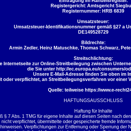
Eintragung im Handelsregister.
Registergericht: Amtsgericht Siegb
Registernummer: HRB 6839
Umsatzsteuer:
Umsatzsteuer-Identifikationsnummer gemäß §27 a U
DE149528729
Bildrechte:
Armin Zedler, Heinz Matuschke, Thomas Schwarz, Peter 
Streitschlichtung:
 Internetseite zur Online-Streitbeilegung zwischen Untern
die Sie unter
http://ec.europa.eu/consumers/od
Unsere E-Mail-Adresse finden Sie oben im 
it oder verpflichtet, an Streitbeilegungsverfahren vor eine
Quelle: teilweise https://www.e-recht2
HAFTUNGSAUSSCHLUSS
Haftung für Inhalte
ß § 7 Abs. 1 TMG für eigene Inhalte auf diesen Seiten nach de
h nicht verpflichtet, übermittelte oder gespeicherte fremde In
it hinweisen. Verpflichtungen zur Entfernung oder Sperrung de