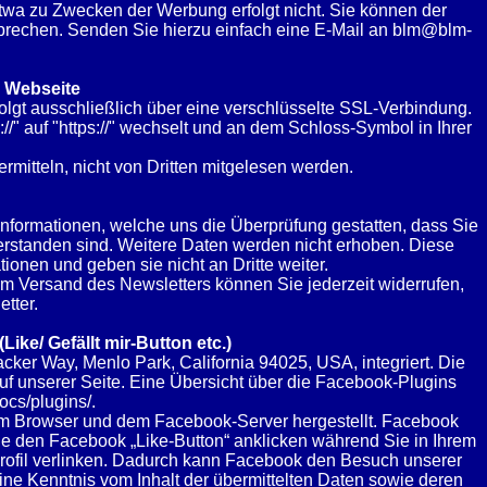
etwa zu Zwecken der Werbung erfolgt nicht. Sie können der
sprechen. Senden Sie hierzu einfach eine E-Mail an blm@blm-
r Webseite
folgt ausschließlich über eine verschlüsselte SSL-Verbindung.
/" auf "https://" wechselt und an dem Schloss-Symbol in Ihrer
mitteln, nicht von Dritten mitgelesen werden.
nformationen, welche uns die Überprüfung gestatten, dass Sie
rstanden sind. Weitere Daten werden nicht erhoben. Diese
ionen und geben sie nicht an Dritte weiter.
um Versand des Newsletters können Sie jederzeit widerrufen,
tter.
ke/ Gefällt mir-Button etc.)
ker Way, Menlo Park, California 94025, USA, integriert. Die
f unserer Seite. Eine Übersicht über die Facebook-Plugins
ocs/plugins/
.
em Browser und dem Facebook-Server hergestellt. Facebook
Sie den Facebook „Like-Button“ anklicken während Sie in Ihrem
Profil verlinken. Dadurch kann Facebook den Besuch unserer
eine Kenntnis vom Inhalt der übermittelten Daten sowie deren