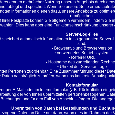
rerkennen mehrfacher Nutzung unseres Angebots durch denselb
hner ablegt und speichert. Wenn Sie unsere Seite erneut aufru
ngten Informationen dienen dazu, unsere Angebote zu optimier
ermöglichen.
Ihrer Festplatte können Sie allgemein verhindern, indem Sie i
wählen. Dies kann aber eine Funktionseinschränkung unserer 
Server-Log-Files
d speichert automatisch Informationen in so genannten Server-Lo
sind:
• Browsertyp und Browserversion
• verwendetes Betriebssystem
• Referrer URL
• Hostname des zugreifenden Rechne
• Uhrzeit der Serveranfrage
mmten Personen zuordenbar. Eine Zusammenführung dieser Date
e Daten nachträglich zu prüfen, wenn uns konkrete Anhaltspunk
Kontaktformular
 per E-Mail oder im Internetformular (z.B. Rückrufbitte) einge
arbeitung der von Ihnen übermittelten personenbezogenen Dat
 Buchungen und für den Fall von Anschlussfragen. Die angegeb
Übermitteln von Daten bei Bestellungen und Buchung
ezogene Daten an Dritte nur dann, wenn dies im Rahmen der Ve