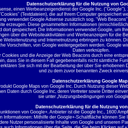
Datenschutzerklärung für die Nutzung von Go
ense, einen Werbeanzeigendienst der Google Inc. ("Google")
Cookies" (Textdateien), die auf Ihrem Computer gespeichert w
ung verwendet Google Adsense zusätzlich sog. "Web Beacons" (k
te erzeugen. Diese gesammelten Informationen (einschließlich 
 dort gespeichert. Die Informationen verwendet Google, um Ih
ngen über die Websiteaktivitäten und Werbeanzeigen für die B
ie Websitenutzung und Internetnutzung erbringen zu können. D
iche Vorschriften, von Google weitergegeben werden. Google wir
Daten verknüpfen.
 Cookies und die Anzeige der Web Beacons durch eine entsprec
in, dass Sie in diesem Fall gegebenenfalls nicht sämtliche Fu
erklären Sie sich mit der Bearbeitung der über Sie erhobenen
und zu dem zuvor benannten Zweck einvers
Datenschutzerklärung Google Map
odukt Google Maps von Google Inc. Durch Nutzung dieser Webse
nen Daten durch Google Inc, deren Vertreter sowie Dritter ei
sie unter „Nutzungsbedingungen von Googl
Datenschutzerklärung für die Nutzung vo
unktionen von Google+. Anbieter ist die Google Inc., 1600 Am
Informationen: Mithilfe der Google+-Schaltfläche können Sie I
dere Nutzer personalisierte Inhalte von Google und unseren Par
ls auch Informationen über die Seite, die Sie beim Klicken a