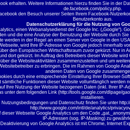
ok erhalten. Weitere Informationen hierzu finden Sie in der D
de.facebook.com/policy.php
.
cebook den Besuch unserer Seiten Ihrem Facebook-Nutzerkont
Benutzerkonto aus.
Datenschutzerklärung für die Nutzung von Goo
lytics, einen Webanalysedienst der Google Inc. („Google“). Goo
en und die eine Analyse der Benutzung der Website durch Sie 
e werden in der Regel an einen Server von Google in den USA ü
Webseite, wird Ihre IP-Adresse von Google jedoch innerhalb vo
er den Europäischen Wirtschaftsraum zuvor gekürzt. Nur in Au
nd dort gekürzt. Im Auftrag des Betreibers dieser Website wird
über die Websiteaktivitäten zusammenzustellen und um weitere
bsitebetreiber zu erbringen. Die im Rahmen von Google Analyt
anderen Daten von Google zusammengef
kies durch eine entsprechende Einstellung Ihrer Browser-Softw
t sämtliche Funktionen dieser Website vollumfänglich werden 
uf Ihre Nutzung der Website bezogenen Daten (inkl. Ihrer IP-A
s unter dem folgenden Link (
http://tools.google.com/dlpage/ga
installieren.
u Nutzungsbedingungen und Datenschutz finden Sie unter
http:
http://www.google.com/intl/de/analytics/privacyo
uf dieser Webseite Google Analytics um den Code „gat._anonymiz
IP-Adressen (sog. IP-Masking) zu gewährle
eaktivierung von Google Analytics ist mit Chrome, Internet Expl