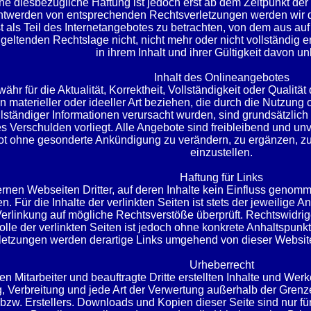
ine diesbezügliche Haftung ist jedoch erst ab dem Zeitpunkt de
twerden von entsprechenden Rechtsverletzungen werden wir d
 als Teil des Internetangebotes zu betrachten, von dem aus auf
geltenden Rechtslage nicht, nicht mehr oder nicht vollständig 
in ihrem Inhalt und ihrer Gültigkeit davon un
Inhalt des Onlineangebotes
hr für die Aktualität, Korrektheit, Vollständigkeit oder Qualit
n materieller oder ideeller Art beziehen, die durch die Nutzun
llständiger Informationen verursacht wurden, sind grundsätzlic
s Verschulden vorliegt. Alle Angebote sind freibleibend und unve
 ohne gesonderte Ankündigung zu verändern, zu ergänzen, zu l
einzustellen.
Haftung für Links
ernen Webseiten Dritter, auf deren Inhalte kein Einfluss geno
r die Inhalte der verlinkten Seiten ist stets der jeweilige Anb
erlinkung auf mögliche Rechtsverstöße überprüft. Rechtswidrige
olle der verlinkten Seiten ist jedoch ohne konkrete Anhaltspun
etzungen werden derartige Links umgehend von dieser Website a
Urheberrecht
en Mitarbeiter und beauftragte Dritte erstellten Inhalte und We
g, Verbreitung und jede Art der Verwertung außerhalb der Grenz
zw. Erstellers. Downloads und Kopien dieser Seite sind nur für