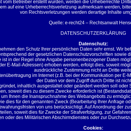
cht vom Betreiber erstellt wurden, werden die Urheberrechte Dritt
zdem auf eine Urheberrechtsverletzung aufmerksam werden, bit
von Rechtsverletzungen werden derartige Inhalte um
Quelle: e-recht24 – Rechtsanwalt Hen
DATENSCHUTZERKLÄRUNG
Datenschutz:
 nehmen den Schutz Ihrer persönlichen Daten sehr ernst. Wir 
entsprechend der gesetzlichen Datenschutzvorschriften sowie d
e ist in der Regel ohne Angabe personenbezogener Daten mögl
er E-Mail-Adressen) erhoben werden, erfolgt dies, soweit möglic
ausdrückliche Zustimmung nicht an Dritte wei
tenübertragung im Internet (z.B. bei der Kommunikation per E-M
der Daten vor dem Zugriff durch Dritte ist nich
gründet, inhaltlich ausgestaltet oder geändert werden soll oder
n, soweit dies zu diesem Zwecke erforderlich ist (Bestandsda
 ist, um Ihnen die Inanspruchnahme des Webangebots zu ermög
e dies für den genannten Zweck (Bearbeitung Ihrer Anfrage oder
ewahrungsfristen von uns berücksichtigt. Auf Anordnung der zus
eilen, soweit dies für Zwecke der Strafverfolgung, zur Gefahre
 oder des Militärischen Abschirmdienstes oder zur Durchsetzun
Cookies: