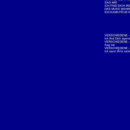
SAG MIR
ICH FIND DICH I
DAS MUSS WAHRE
ICH KANN FÃ¼R 
VERSCHIEDENE - N
Ich find Dich irgen
VERSCHIEDENE - N
Sag mir
VERSCHIEDENE - N
Ich kann fÃ¼r nicht