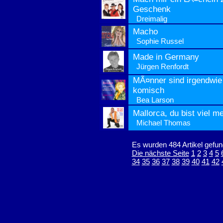
Geschenk
Dreimalig
Macho
Sophie Russel
Made in Germany
Jürgen Renfordt
MÃ¤nner sind irgendwie
komisch
Bea Larson
Mallorca, du bist viel m
Michael Thomas
Es wurden 484 Artikel gefun
Die nächste Seite
1
2
3
4
5
34
35
36
37
38
39
40
41
42