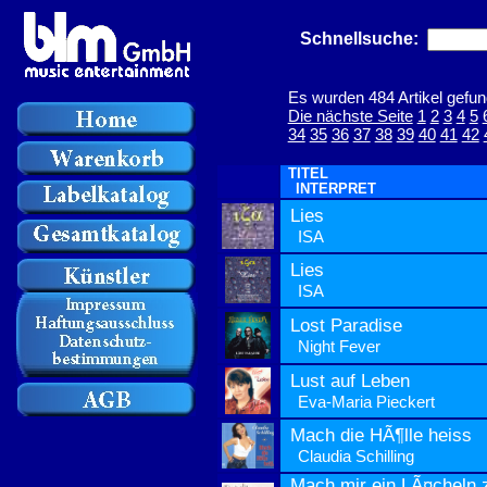
Schnellsuche:
Es wurden 484 Artikel gefun
Die nächste Seite
1
2
3
4
5
34
35
36
37
38
39
40
41
42
TITEL
INTERPRET
Lies
ISA
Lies
ISA
Lost Paradise
Night Fever
Lust auf Leben
Eva-Maria Pieckert
Mach die HÃ¶lle heiss
Claudia Schilling
Mach mir ein LÃ¤cheln