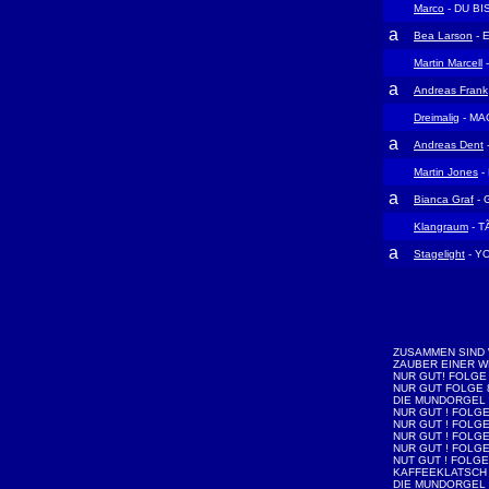
Marco
- DU BI
a
Bea Larson
- 
Martin Marcell
a
Andreas Frank
Dreimalig
- MA
a
Andreas Dent
Martin Jones
-
a
Bianca Graf
- 
Klangraum
- 
a
Stagelight
- Y
ZUSAMMEN SIND 
ZAUBER EINER W
NUR GUT! FOLGE
NUR GUT FOLGE 
DIE MUNDORGEL 
NUR GUT ! FOLGE
NUR GUT ! FOLGE
NUR GUT ! FOLGE
NUR GUT ! FOLGE
NUT GUT ! FOLGE
KAFFEEKLATSCH
DIE MUNDORGEL