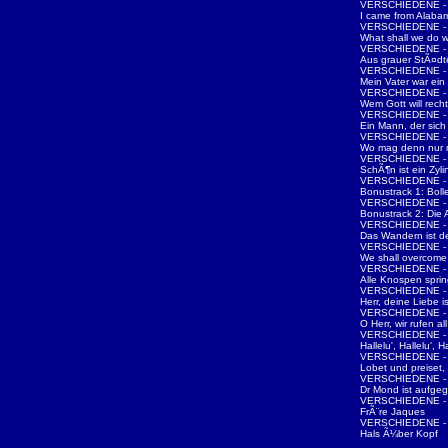
VERSCHIEDENE - d
I came from Alaba
VERSCHIEDENE - d
What shall we do w
VERSCHIEDENE - d
Aus grauer StÃ¤d
VERSCHIEDENE - d
Mein Vater war ei
VERSCHIEDENE - d
Wem Gott will rech
VERSCHIEDENE - d
Ein Mann, der sic
VERSCHIEDENE - d
Wo mag denn nur m
VERSCHIEDENE - d
SchÃ¶n ist ein Zyli
VERSCHIEDENE - d
Bonustrack 1: Boll
VERSCHIEDENE - d
Bonustrack 2: Die 
VERSCHIEDENE - d
Das Wandern ist d
VERSCHIEDENE - d
We shall overcome
VERSCHIEDENE - d
Alle Knospen spri
VERSCHIEDENE - d
Herr, deine Liebe i
VERSCHIEDENE - d
O Herr, wir rufen all
VERSCHIEDENE - d
Hallelu', Hallelu', Ha
VERSCHIEDENE - d
Lobet und preiset, 
VERSCHIEDENE - d
Dr Mond ist aufge
VERSCHIEDENE - d
FrÃ¨re Jaques
VERSCHIEDENE - D
Hals Ã¼ber Kopf