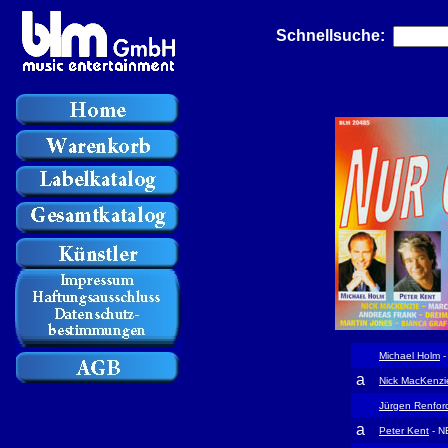
Schnellsuche:
Michael Holm
-
a
Nick MacKenzi
Jürgen Renfor
a
Peter Kent
- N