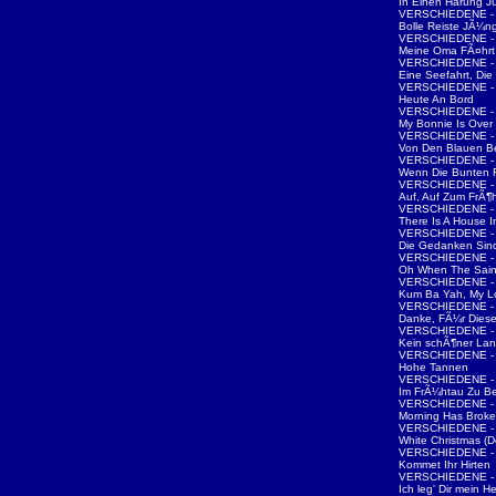
In Einen Harung J
VERSCHIEDENE - 
Bolle Reiste JÃ¼ng
VERSCHIEDENE - 
Meine Oma FÃ¤hrt 
VERSCHIEDENE - 
Eine Seefahrt, Die 
VERSCHIEDENE - 
Heute An Bord
VERSCHIEDENE - 
My Bonnie Is Ove
VERSCHIEDENE - 
Von Den Blauen B
VERSCHIEDENE - 
Wenn Die Bunten
VERSCHIEDENE - 
Auf, Auf Zum FrÃ¶
VERSCHIEDENE - 
There Is A House 
VERSCHIEDENE - 
Die Gedanken Sind
VERSCHIEDENE - 
Oh When The Sain
VERSCHIEDENE - 
Kum Ba Yah, My L
VERSCHIEDENE - 
Danke, FÃ¼r Dies
VERSCHIEDENE - 
Kein schÃ¶ner La
VERSCHIEDENE - 
Hohe Tannen
VERSCHIEDENE - 
Im FrÃ¼htau Zu B
VERSCHIEDENE - 
Morning Has Brok
VERSCHIEDENE - W
White Christmas (D
VERSCHIEDENE - W
Kommet Ihr Hirten
VERSCHIEDENE - W
Ich leg' Dir mein 