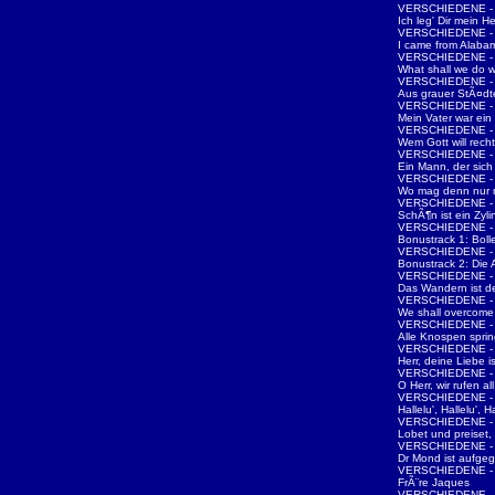
VERSCHIEDENE - W
Ich leg' Dir mein 
VERSCHIEDENE - d
I came from Alaba
VERSCHIEDENE - d
What shall we do w
VERSCHIEDENE - d
Aus grauer StÃ¤d
VERSCHIEDENE - d
Mein Vater war ei
VERSCHIEDENE - d
Wem Gott will rech
VERSCHIEDENE - d
Ein Mann, der sic
VERSCHIEDENE - d
Wo mag denn nur m
VERSCHIEDENE - d
SchÃ¶n ist ein Zyli
VERSCHIEDENE - d
Bonustrack 1: Boll
VERSCHIEDENE - d
Bonustrack 2: Die 
VERSCHIEDENE - d
Das Wandern ist d
VERSCHIEDENE - d
We shall overcome
VERSCHIEDENE - d
Alle Knospen spri
VERSCHIEDENE - d
Herr, deine Liebe i
VERSCHIEDENE - d
O Herr, wir rufen all
VERSCHIEDENE - d
Hallelu', Hallelu', Ha
VERSCHIEDENE - d
Lobet und preiset, 
VERSCHIEDENE - d
Dr Mond ist aufge
VERSCHIEDENE - d
FrÃ¨re Jaques
VERSCHIEDENE - D