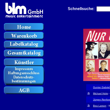
Schnellsuche:
Gunter Gabriel
a
Michael Holm
-
Jürgen Renfor
a
Bea Larson
- 