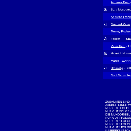
Andreas Dent
a
Sara Mosquer
Andreas Frank
a
Manfred Peter
Tommy Fischer
a
Forrest T.
- SI
Peter Kent
- F
a
Heinrich Hus
Marco
- WAHR
a
Dreimalig
- SO
Drafi Deutsche
ZUSAMMEN SIND 
ZAUBER EINER W
NUR GUT! FOLGE
NUR GUT FOLGE 
DIE MUNDORGEL 
NUR GUT ! FOLGE
NUR GUT ! FOLGE
NUR GUT ! FOLGE
NUR GUT ! FOLGE
KAFFEEKLATSCH