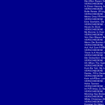
Die Affen Rasen D
VERSCHIEDENE - 
In Einen Harung J
VERSCHIEDENE - 
Bolle Reiste JÃ¼ng
VERSCHIEDENE - 
Meine Oma FÃ¤hrt 
VERSCHIEDENE - 
Eine Seefahrt, Die 
VERSCHIEDENE - 
Heute An Bord
VERSCHIEDENE - 
My Bonnie Is Ove
VERSCHIEDENE - 
Von Den Blauen B
VERSCHIEDENE - 
Wenn Die Bunten
VERSCHIEDENE - 
Auf, Auf Zum FrÃ¶
VERSCHIEDENE - 
There Is A House 
VERSCHIEDENE - 
Die Gedanken Sind
VERSCHIEDENE - 
Oh When The Sain
VERSCHIEDENE - 
Kum Ba Yah, My L
VERSCHIEDENE - 
Danke, FÃ¼r Dies
VERSCHIEDENE - 
Kein schÃ¶ner La
VERSCHIEDENE - 
Hohe Tannen
VERSCHIEDENE - 
Im FrÃ¼htau Zu B
VERSCHIEDENE - 
Morning Has Brok
VERSCHIEDENE - W
White Christmas (D
VERSCHIEDENE - W
Kommet Ihr Hirten