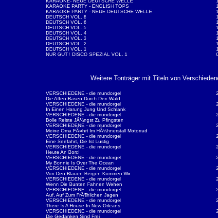
KARAOKE- NEUE DEUTSCHE WELLE
KARAOKE PARTY - ENGLISH TOPS
KARAOKE PARTY - NEUE DEUTSCHE WELLE
DEUTSCH VOL. 8
DEUTSCH VOL. 6
DEUTSCH VOL. 5
DEUTSCH VOL. 4
DEUTSCH VOL. 3
DEUTSCH VOL. 2
DEUTSCH VOL. 1
NUR GUT ! DISCO SPEZIAL VOL. 1
Weitere Tonträger mit Titeln von Verschieden
VERSCHIEDENE - die mundorgel
Die Affen Rasen Durch Den Wald
VERSCHIEDENE - die mundorgel
In Einen Harung Jung Und Schlank
VERSCHIEDENE - die mundorgel
Bolle Reiste JÃ¼ngst Zu Pfingsten
VERSCHIEDENE - die mundorgel
Meine Oma FÃ¤hrt Im HÃ¼hnerstall Motorrad
VERSCHIEDENE - die mundorgel
Eine Seefahrt, Die Ist Lustig
VERSCHIEDENE - die mundorgel
Heute An Bord
VERSCHIEDENE - die mundorgel
My Bonnie Is Over The Ocean
VERSCHIEDENE - die mundorgel
Von Den Blauen Bergen Kommen Wir
VERSCHIEDENE - die mundorgel
Wenn Die Bunten Fahnen Wehen
VERSCHIEDENE - die mundorgel
Auf, Auf Zum FrÃ¶hlichen Jagen
VERSCHIEDENE - die mundorgel
There Is A House In New Orleans
VERSCHIEDENE - die mundorgel
Die Gedanken Sind Frei