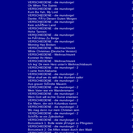
VERSCHIEDENE - die mundorgel
Oh When The Saints
VERSCHIEDENE - die mundorgel
Kum Ba Yah, My Lord
VERSCHIEDENE - die mundorgel
Danke, FÃ¼r Diesen Guten Morgen
VERSCHIEDENE - die mundorgel
Kein schÃ¶ner Land
VERSCHIEDENE - die mundorgel
Hohe Tannen
VERSCHIEDENE - die mundorgel
Im FrÃ¼htau Zu Berge
VERSCHIEDENE - die mundorgel
Morning Has Broken
VERSCHIEDENE - Weihnachtszeit
White Christmas (Deutsche Version)
VERSCHIEDENE - Weihnachtszeit
Kommet Ihr Hirten
VERSCHIEDENE - Weihnachtszeit
Ich leg' Dir mein Herz unter'n Weihnachtsbaum
VERSCHIEDENE - die mundorgel - 2
I came from Alabama
VERSCHIEDENE - die mundorgel - 2
What shall we do with the drunken sailor
VERSCHIEDENE - die mundorgel - 2
Aus grauer StÃ¤dte Mauern
VERSCHIEDENE - die mundorgel - 2
Mein Vater war ein Wandersmann
VERSCHIEDENE - die mundorgel - 2
Wem Gott will rechte Gunst erweisen
VERSCHIEDENE - die mundorgel - 2
Ein Mann, der sich Kolumbus nannt
VERSCHIEDENE - die mundorgel - 2
Wo mag denn nur mein Christian sein
VERSCHIEDENE - die mundorgel - 2
SchÃ¶n ist ein Zylinderhut
VERSCHIEDENE - die mundorgel - 2
Bonustrack 1: Bolle reiste jÃ¼ngst zu Pfingsten
VERSCHIEDENE - die mundorgel - 2
Bonustrack 2: Die Affen reisen durch den Wald
VERSCHIEDENE - die mundorgel - 2