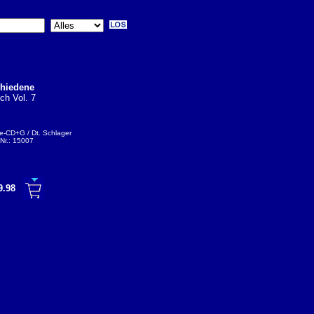
chiedene
ch Vol. 7
e-CD+G / Dt. Schlager
 Nr.: 15007
9.98