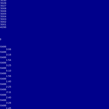
15030
15028
15027
15008
15006
15005
15004
15003
15002
15001
04296
e
20486
3:06
20486
3:16
20486
1:54
20486
3:25
20486
5:10
20486
1:56
20486
1:40
20486
2:25
20486
2:11
20486
2:40
20486
3:26
20486
1:45