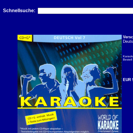
Schnellsuche:
Vers
Deuts
Karaok
Bestell
EUR 