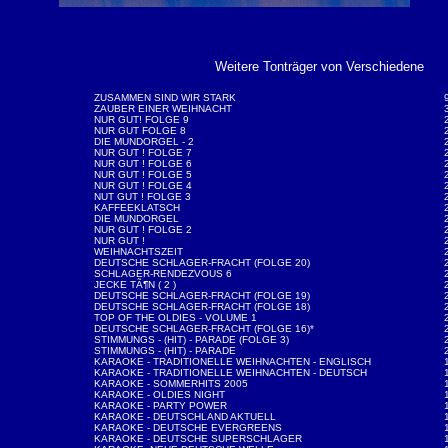
Weitere Tonträger von Verschiedene
ZUSAMMEN SIND WIR STARK
ZAUBER EINER WEIHNACHT
NUR GUT! FOLGE 9
NUR GUT FOLGE 8
DIE MUNDORGEL - 2
NUR GUT ! FOLGE 7
NUR GUT ! FOLGE 6
NUR GUT ! FOLGE 5
NUR GUT ! FOLGE 4
NUT GUT ! FOLGE 3
KAFFEEKLATSCH
DIE MUNDORGEL
NUR GUT ! FOLGE 2
NUR GUT !
WEIHNACHTSZEIT
DEUTSCHE SCHLAGER-FRACHT (FOLGE 20)
SCHLAGER-RENDEZVOUS 6
JECKE TÃ¶N ( 2 )
DEUTSCHE SCHLAGER-FRACHT (FOLGE 19)
DEUTSCHE SCHLAGER-FRACHT (FOLGE 18)
TOP OF THE OLDIES - VOLUME 1
DEUTSCHE SCHLAGER-FRACHT (FOLGE 16)*
STIMMUNGS - (HIT) - PARADE (FOLGE 3)
STIMMUNGS - (HIT) - PARADE
KARAOKE - TRADITIONELLE WEIHNACHTEN - ENGLISCH
KARAOKE - TRADITIONELLE WEIHNACHTEN - DEUTSCH
KARAOKE - SOMMERHITS 2005
KARAOKE - OLDIES NIGHT
KARAOKE - PARTY POWER
KARAOKE - DEUTSCHLAND AKTUELL
KARAOKE - DEUTSCHE EVERGREENS
KARAOKE - DEUTSCHE SUPERSCHLAGER