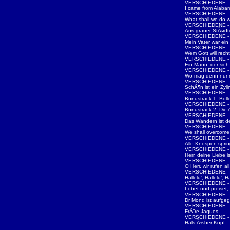
VERSCHIEDENE - d
I came from Alaba
VERSCHIEDENE - d
What shall we do w
VERSCHIEDENE - d
Aus grauer StÃ¤d
VERSCHIEDENE - d
Mein Vater war ei
VERSCHIEDENE - d
Wem Gott will rech
VERSCHIEDENE - d
Ein Mann, der sic
VERSCHIEDENE - d
Wo mag denn nur m
VERSCHIEDENE - d
SchÃ¶n ist ein Zyli
VERSCHIEDENE - d
Bonustrack 1: Boll
VERSCHIEDENE - d
Bonustrack 2: Die 
VERSCHIEDENE - d
Das Wandern ist d
VERSCHIEDENE - d
We shall overcome
VERSCHIEDENE - d
Alle Knospen spri
VERSCHIEDENE - d
Herr, deine Liebe i
VERSCHIEDENE - d
O Herr, wir rufen all
VERSCHIEDENE - d
Hallelu', Hallelu', Ha
VERSCHIEDENE - d
Lobet und preiset, 
VERSCHIEDENE - d
Dr Mond ist aufge
VERSCHIEDENE - d
FrÃ¨re Jaques
VERSCHIEDENE - D
Hals Ã¼ber Kopf