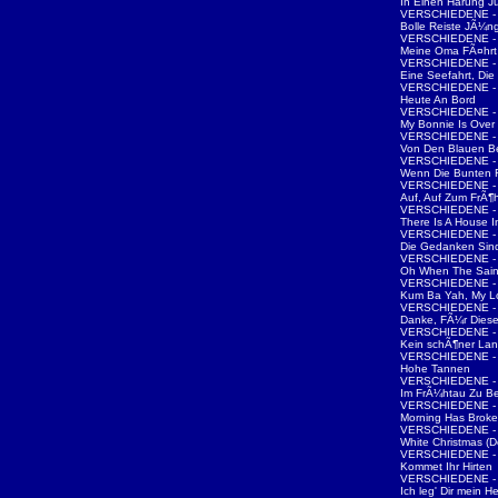
In Einen Harung J
VERSCHIEDENE - 
Bolle Reiste JÃ¼ng
VERSCHIEDENE - 
Meine Oma FÃ¤hrt 
VERSCHIEDENE - 
Eine Seefahrt, Die 
VERSCHIEDENE - 
Heute An Bord
VERSCHIEDENE - 
My Bonnie Is Ove
VERSCHIEDENE - 
Von Den Blauen B
VERSCHIEDENE - 
Wenn Die Bunten
VERSCHIEDENE - 
Auf, Auf Zum FrÃ¶
VERSCHIEDENE - 
There Is A House 
VERSCHIEDENE - 
Die Gedanken Sind
VERSCHIEDENE - 
Oh When The Sain
VERSCHIEDENE - 
Kum Ba Yah, My L
VERSCHIEDENE - 
Danke, FÃ¼r Dies
VERSCHIEDENE - 
Kein schÃ¶ner La
VERSCHIEDENE - 
Hohe Tannen
VERSCHIEDENE - 
Im FrÃ¼htau Zu B
VERSCHIEDENE - 
Morning Has Brok
VERSCHIEDENE - W
White Christmas (D
VERSCHIEDENE - W
Kommet Ihr Hirten
VERSCHIEDENE - W
Ich leg' Dir mein 