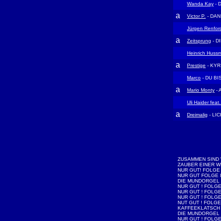
Wanda Kay
- 
a
Victor P.
- DAN
Jürgen Renfor
a
Zeitsprung
- D
Heinrich Hus
a
Prestige
- KYR
Marco
- DU BI
a
Mario Monty
- 
Uli Haider feat
a
Dreimalig
- LI
ZUSAMMEN SIND 
ZAUBER EINER W
NUR GUT! FOLGE
NUR GUT FOLGE 
DIE MUNDORGEL 
NUR GUT ! FOLGE
NUR GUT ! FOLGE
NUR GUT ! FOLGE
NUT GUT ! FOLGE
KAFFEEKLATSCH
DIE MUNDORGEL
NUR GUT ! FOLGE