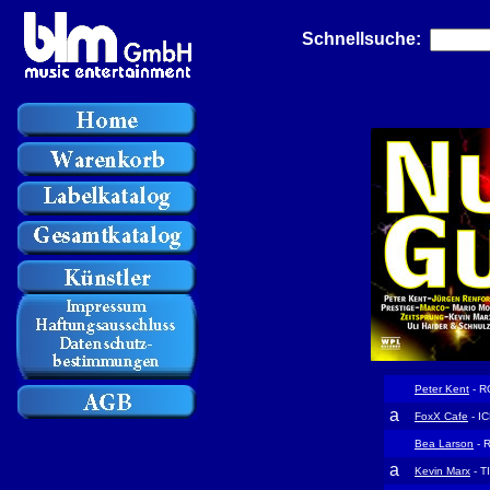
Schnellsuche:
Peter Kent
- R
a
FoxX Cafe
- I
Bea Larson
- 
a
Kevin Marx
- T