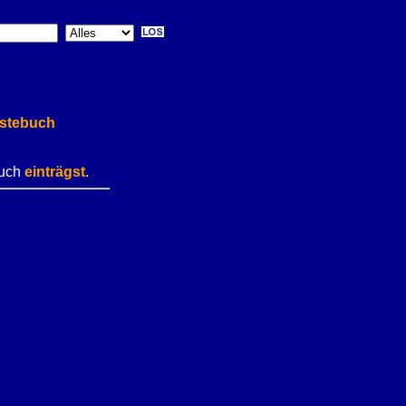
stebuch
buch
einträgst
.