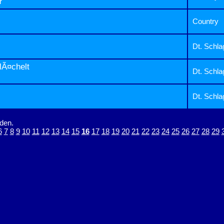
r
Country
Dt. Schla
lÃ¤chelt
Dt. Schla
Dt. Schla
den.
6
7
8
9
10
11
12
13
14
15
16
17
18
19
20
21
22
23
24
25
26
27
28
29