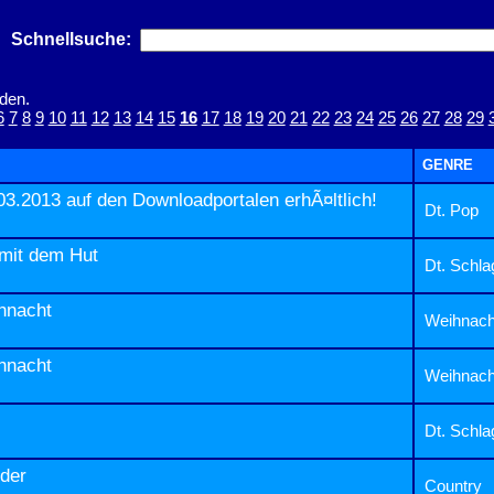
Schnellsuche:
den.
6
7
8
9
10
11
12
13
14
15
16
17
18
19
20
21
22
23
24
25
26
27
28
29
GENRE
.03.2013 auf den Downloadportalen erhÃ¤ltlich!
Dt. Pop
 mit dem Hut
Dt. Schla
ihnacht
Weihnach
ihnacht
Weihnach
Dt. Schla
ider
Country