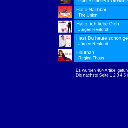
Gunter Gabriel & Uli Haide
Hallo Nachbar
The Union
Hallo, ich liebe Dich
Jürgen Renfordt
Hast Du heute schon ge
Jürgen Renfordt
Hautnah
Regina Thoss
Es wurden 484 Artikel gefun
Die nächste Seite
1
2
3
4
5