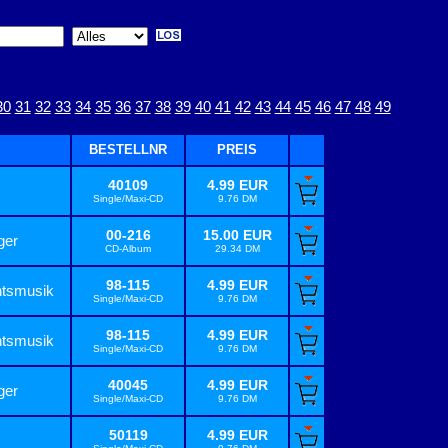
30
31
32
33
34
35
36
37
38
39
40
41
42
43
44
45
46
47
48
49
BESTELLNR
PREIS
40109
4.99 EUR
Single/Maxi-CD
9.76 DM
00-216
15.00 EUR
ger
CD-Album
29.34 DM
98-115
4.99 EUR
tsmusik
Single/Maxi-CD
9.76 DM
98-115
4.99 EUR
tsmusik
Single/Maxi-CD
9.76 DM
40045
4.99 EUR
ger
Single/Maxi-CD
9.76 DM
50119
4.99 EUR