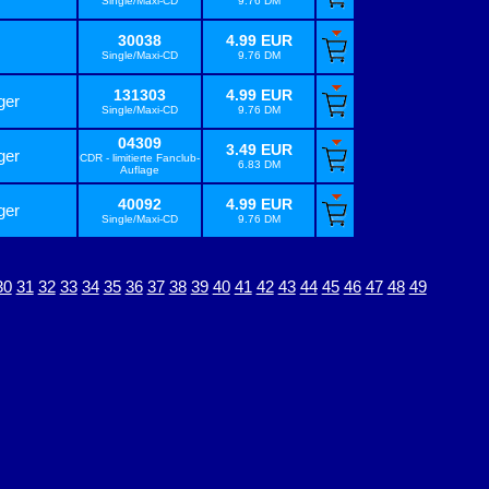
Single/Maxi-CD
9.76 DM
30038
4.99 EUR
Single/Maxi-CD
9.76 DM
131303
4.99 EUR
ger
Single/Maxi-CD
9.76 DM
04309
3.49 EUR
ger
CDR - limitierte Fanclub-
6.83 DM
Auflage
40092
4.99 EUR
ger
Single/Maxi-CD
9.76 DM
30
31
32
33
34
35
36
37
38
39
40
41
42
43
44
45
46
47
48
49