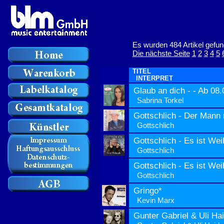
Es wurden 484 Artikel gefun
Die nächste Seite
1
2
3
4
5
TITEL
INTERPRET
Glaub an dich - - Ab 08
Sabrina Torkel
Gottschlich - Der Mann
Gottschlich
Gottschlich - Es ist We
Gottschlich
Gottschlich - Es ist We
Gottschlich
Gringo*
Kevin Marx
Gunter Gabriel & Uli Ha