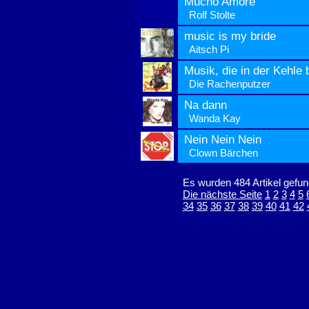
Mucho Amore
Rolf Stolte
music is my bride
Aitsch Pi
Musik, die in der Kehle 
Die Rachenputzer
Na dann
Wanda Kay
Nein Nein Nein
Clown Bärchen
Es wurden 484 Artikel gefun
Die nächste Seite
1
2
3
4
5
34
35
36
37
38
39
40
41
42