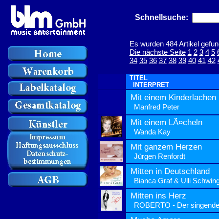
Schnellsuche:
Es wurden 484 Artikel gefun
Die nächste Seite
1
2
3
4
5
34
35
36
37
38
39
40
41
42
TITEL
INTERPRET
Mit einem Kinderlachen
Manfred Peter
Mit einem LÃ¤cheln
Wanda Kay
Mit ganzem Herzen
Jürgen Renfordt
Mitten in Deutschland
Bianca Graf & Ulli Schwin
Mitten ins Herz
ROBERTO - Der singende 