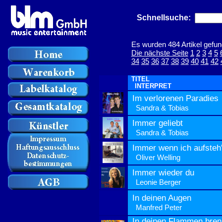
Schnellsuche:
Es wurden 484 Artikel gefun
Die nächste Seite
1
2
3
4
5
34
35
36
37
38
39
40
41
42
TITEL
INTERPRET
Im verlorenen Paradies
Sandra & Tobias
Immer geliebt
Sandra & Tobias
Immer wenn ich aufsteh
Oliver Welling
Immer wieder du
Leonie Berger
In deinen Augen
Manfred Peter
In deinen Flammen bren