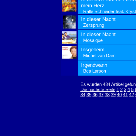
mein Herz
Ralle Schneider feat. Kryst
In dieser Nacht
Zeitsprung
In dieser Nacht
Mosaique
Insgeheim
Michel van Dam
Irgendwann
Bea Larson
Es wurden 484 Artikel gefun
Die nächste Seite
1
2
3
4
5
34
35
36
37
38
39
40
41
42