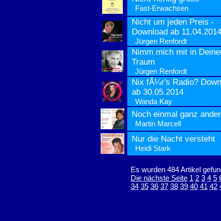
Fast-Erwachsen
Nicht um jeden Preis -
Download ab 11.04.201
Jürgen Renfordt
Nimm mich mit in Deine
Traum
Jürgen Renfordt
Nix fÃ¼r's Radio? Down
ab 30.05.2014
Wanda Kay
Noch einmal ganz ande
Martin Marcell
Nur die Nacht versteht
Heidi Stark
Es wurden 484 Artikel gefun
Die nächste Seite
1
2
3
4
5
34
35
36
37
38
39
40
41
42