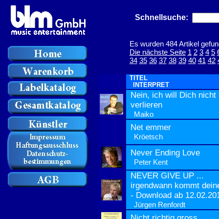
Schnellsuche:
Es wurden 484 Artikel gefun
Die nächste Seite
1
2
3
4
5
34
35
36
37
38
39
40
41
42
TITEL
INTERPRET
Nein, ich will Dich nicht
verlieren
Maiko
Net emmer
Kröetsch
Never Ending Love
Peter Kent
NEVER GIVE UP ...
irgendwann kommt deine
- Download ab 12.02.20
Jürgen Renfordt
Nicht richtig gross